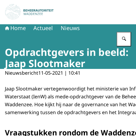
Naar de homepage van Beheerautoriteit Waddenzee
Home
Actueel
Nieuws
Vu
Opdrachtgevers in beeld:
Jaap Slootmaker
Nieuwsbericht
11-05-2021 | 10:41
Jaap Slootmaker vertegenwoordigt het ministerie van In
Waterstaat (IenW) als mede-opdrachtgever van de Beheer
Waddenzee. Hoe kijkt hij naar de governance van het W
samenwerking tussen de opdrachtgevers en het Integra
Vraagstukken rondom de Waddenz