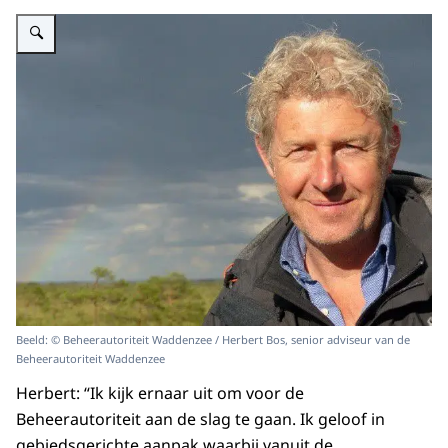
Vergroot afbeelding Senior adviseur Herbert Bos
Beeld: © Beheerautoriteit Waddenzee / Herbert Bos, senior adviseur van de
Beheerautoriteit Waddenzee
Herbert: “Ik kijk ernaar uit om voor de
Beheerautoriteit aan de slag te gaan. Ik geloof in
gebiedsgerichte aanpak waarbij vanuit de