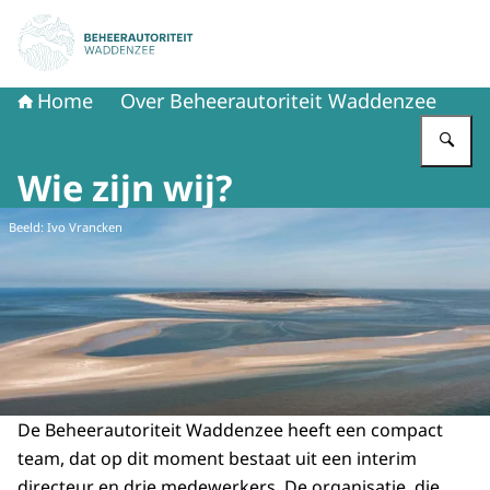
Naar de homepage van Beheerautoriteit Waddenzee
Home
Over Beheerautoriteit Waddenzee
Vu
Wie zijn wij?
Beeld: Ivo Vrancken
De Beheerautoriteit Waddenzee heeft een compact
team, dat op dit moment bestaat uit een interim
directeur en drie medewerkers. De organisatie, die