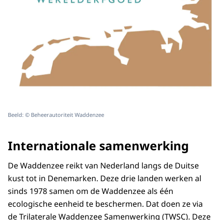
kan het Omgevingsberaad ook belangrijke
vraagstukken agenderen, die in het
Waddengebied spelen.
Als derde is er de Beheerautoriteit
Waddengebied, die onder aanvoering van
het ministerie van Landbouw,
Natuurbeheer en Voedselkwaliteit
zorgdraagt voor een beter beheer van de
Waddenzee op het gebied van natuur, vis en
Beeld: © Beheerautoriteit Waddenzee
water. De Beheerautoriteit werkt daarvoor
intensief samen met ondermeer natuur- en
Internationale samenwerking
visserijorganisaties én Rijkswaterstaat in
het beheerderscollectief.
De Waddenzee reikt van Nederland langs de Duitse
kust tot in Denemarken. Deze drie landen werken al
EINDE INFOGRAPHIC
sinds 1978 samen om de Waddenzee als één
Deze drie vormen de nieuwe governance,
ecologische eenheid te beschermen. Dat doen ze via
samen zijn ze verantwoordelijk voor een
de Trilaterale Waddenzee Samenwerking (TWSC). Deze