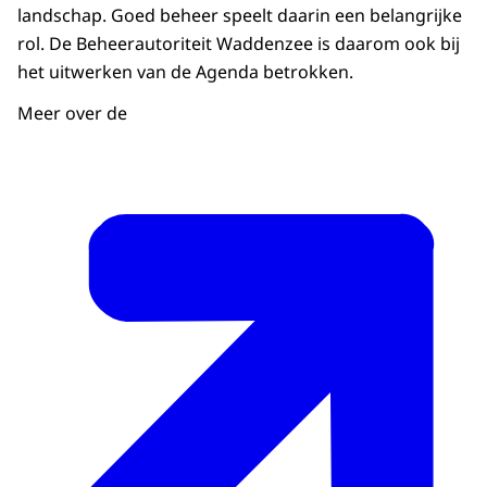
landschap. Goed beheer speelt daarin een belangrijke
De nieuwe Agenda voor het Waddengebied
rol. De Beheerautoriteit Waddenzee is daarom ook bij
2050 dient daarbij als basis. Deze agenda
het uitwerken van de Agenda betrokken.
wil de komende dertig jaar een veilig, vitaal
en veerkrachtig Waddengebied realiseren.
Meer over de
* Om zo de gevolgen van
klimaatverandering op te vangen;
* De economie op een duurzame manier te
laten excelleren;
* Het gebied voor de inwoners optimaal
leefbaar te houden;
* En natuur en landschap zo robuust te
maken, om nieuwe ontwikkelingen als
zeespiegelstijging goed op te vangen.
INFOGRAPHIC: De nieuwe governance
speelt een cruciale rol om dat voor elkaar te