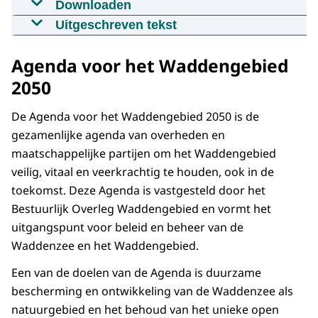
Downloaden
Governance van de Waddenzee
Uitgeschreven tekst
04-03-2021
02:37
mp4
269.1 MB
Tekst voice over video/animatie over
Agenda voor het Waddengebied
nieuwe governance Waddengebied voor
Download
Talkshow Toogdag.
2050
Ondertiteling
VOICE OVER TEKST, MET BEELD
De Agenda voor het Waddengebied 2050 is de
srt
3.6 KB
WADDENGEBIED:
gezamenlijke agenda van overheden en
Download
maatschappelijke partijen om het Waddengebied
De Waddenzee. UNESCO Werelderfgoed.
veilig, vitaal en veerkrachtig te houden, ook in de
Hoe beschermen we met ons allen dit
toekomst. Deze Agenda is vastgesteld door het
unieke stuk natuur? En zorgen we samen
Bestuurlijk Overleg Waddengebied en vormt het
voor een duurzame toekomst van het
uitgangspunt voor beleid en beheer van de
kwetsbare ecosysteem, maar tegelijk ook
Waddenzee en het Waddengebied.
voor de mensen die rond de Waddenzee
wonen en werken. Het is de belangrijkste
Een van de doelen van de Agenda is duurzame
opdracht voor de nieuwe governance van
bescherming en ontwikkeling van de Waddenzee als
het Waddengebied.
natuurgebied en het behoud van het unieke open