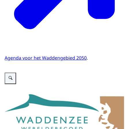
krijgen. De governance bestaat uit drie
onderdelen die onderling nauw met elkaar
samenwerken en elkaar aanvullen.
Het beleid voor het Waddengebied worden
afgestemd in het Bestuurlijk Overleg
Wadden, onder aanvoering van de minister
van Infrastructuur en Waterstaat. In het
Agenda voor het Waddengebied 2050
.
BOW zijn verder vertegenwoordigd: het
ministerie van LNV én bestuurders van
Vergroot afbeelding Icoon beheeraspect Werelderfgoed
provincies, gemeenten en waterschappen
uit het Waddengebied.
Daarnaast is er het Omgevingsberaad
Waddengebied. Dit beraad – met
vertegenwoordigers van maatschappelijke
organisaties en kennisinstituten uit de
omgeving - adviseert het BOW. Daarnaast