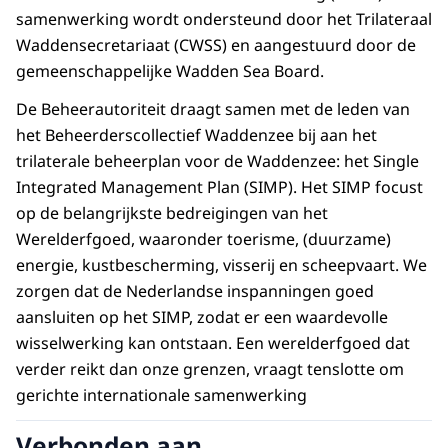
veilig, vitaal en veerkrachtig Waddengebied.
samenwerking wordt ondersteund door het Trilateraal
Nu en in de toekomst.
Waddensecretariaat (CWSS) en aangestuurd door de
gemeenschappelijke Wadden Sea Board.
De Beheerautoriteit draagt samen met de leden van
het Beheerderscollectief Waddenzee bij aan het
trilaterale beheerplan voor de Waddenzee: het Single
Integrated Management Plan (SIMP). Het SIMP focust
op de belangrijkste bedreigingen van het
Werelderfgoed, waaronder toerisme, (duurzame)
energie, kustbescherming, visserij en scheepvaart. We
zorgen dat de Nederlandse inspanningen goed
aansluiten op het SIMP, zodat er een waardevolle
wisselwerking kan ontstaan. Een werelderfgoed dat
verder reikt dan onze grenzen, vraagt tenslotte om
gerichte internationale samenwerking
Verbonden aan