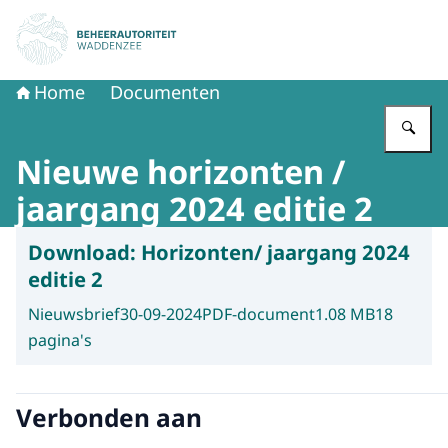
Naar de homepage van Beheerautoriteit Waddenzee
Home
Documenten
Vu
Nieuwe horizonten /
jaargang 2024 editie 2
Download:
Horizonten/ jaargang 2024
editie 2
Nieuwsbrief
30-09-2024
PDF-document
1.08 MB
18
pagina's
Verbonden aan