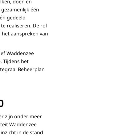
enken, doen en
r gezamenlijk één
één gedeeld
te realiseren. De rol
n, het aanspreken van
tief Waddenzee
 Tijdens het
ntegraal Beheerplan
0
r zijn onder meer
riteit Waddenzee
nzicht in de stand