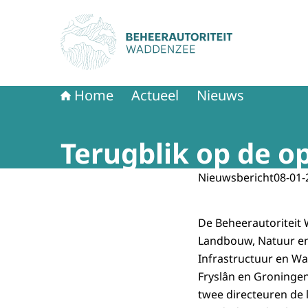
Naar de homepage van Beheerautoriteit Wadd
Home
Actueel
Nieuws
Terugblik op de o
Nieuwsbericht
08-01-
De Beheerautoriteit 
Landbouw, Natuur en 
Infrastructuur en W
Fryslân en Groninge
twee directeuren de 