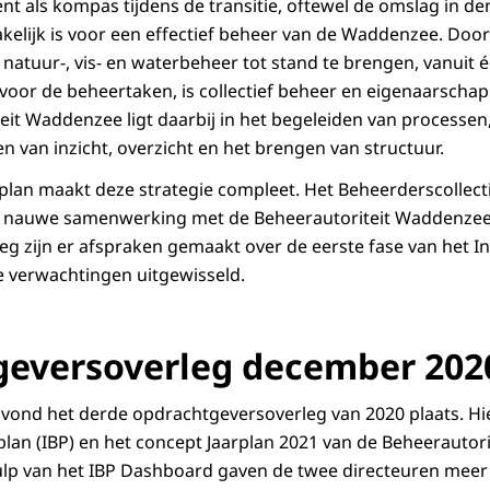
nt als kompas tijdens de transitie, oftewel de omslag in d
kelijk is voor een effectief beheer van de Waddenzee. Doo
 natuur-, vis- en waterbeheer tot stand te brengen, vanuit 
 voor de beheertaken, is collectief beheer en eigenaarschap 
eit Waddenzee ligt daarbij in het begeleiden van processe
en van inzicht, overzicht en het brengen van structuur.
plan maakt deze strategie compleet. Het Beheerderscollec
in nauwe samenwerking met de Beheerautoriteit Waddenzee.
g zijn er afspraken gemaakt over de eerste fase van het I
se verwachtingen uitgewisseld.
eversoverleg december 202
ond het derde opdrachtgeversoverleg van 2020 plaats. Hie
plan (IBP) en het concept Jaarplan 2021 van de Beheerauto
p van het IBP Dashboard gaven de twee directeuren meer i