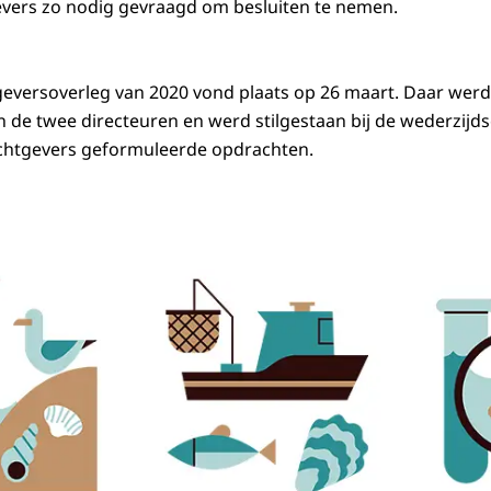
vers zo nodig gevraagd om besluiten te nemen.
eversoverleg van 2020 vond plaats op 26 maart. Daar werd
n de twee directeuren en werd stilgestaan bij de wederzijd
achtgevers geformuleerde opdrachten.
 soorten beheer waar de Beheerautoriteit Waddenzee zich mee bezig houdt: na